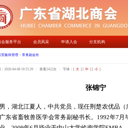
商会服务平台
会员风采
申请入会
分支机构
首页板块管理
>
常务副会长
026-04-08 10:55:29
|
查看2422次
|
字体：[
大
] [
中
] [
小
]
张锦宁
男，湖北江夏人，中共党员，现任荆楚农优品（
广东省畜牧兽医学会常务副秘书长。1992年7
业，2009年6月毕业于中山大学岭南学院EMBA，